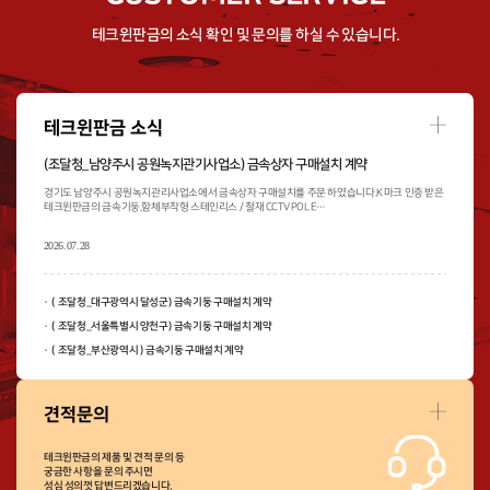
테크윈판금의 소식 확인 및 문의를 하실 수 있습니다.
소
테크윈판금 소식
식
더
(조달청_남양주시 공원녹지관기사업소) 금속상자 구매설치 계약
보
경기도 남양주시 공원녹지관리사업소에서 금속상자 구매설치를 주문 하였습니다. K마크 인증 받은
기
테크윈판금의 금속기둥,함체부착형 스테인리스 / 철재 CCTV POLE…
2026.07.28
( 조달청_대구광역시 달성군) 금속기둥 구매설치 계약
( 조달청_서울특별시 양천구) 금속기둥 구매설치 계약
( 조달청_부산광역시 ) 금속기둥 구매설치 계약
견
견적문의
적
문
테크윈판금의 제품 및 견적 문의 등
의
궁금한 사항을 문의 주시면
더
성심 성의껏 답변드리겠습니다.